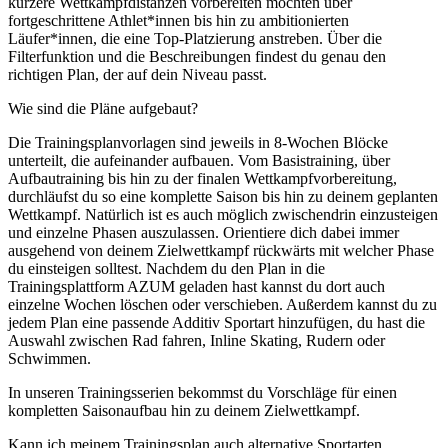
kürzere Wettkampfdistanzen vorbereiten möchten über
fortgeschrittene Athlet*innen bis hin zu ambitionierten
Läufer*innen, die eine Top-Platzierung anstreben. Über die
Filterfunktion und die Beschreibungen findest du genau den
richtigen Plan, der auf dein Niveau passt.
Wie sind die Pläne aufgebaut?
Die Trainingsplanvorlagen sind jeweils in 8-Wochen Blöcke
unterteilt, die aufeinander aufbauen. Vom Basistraining, über
Aufbautraining bis hin zu der finalen Wettkampfvorbereitung,
durchläufst du so eine komplette Saison bis hin zu deinem geplanten
Wettkampf. Natürlich ist es auch möglich zwischendrin einzusteigen
und einzelne Phasen auszulassen. Orientiere dich dabei immer
ausgehend von deinem Zielwettkampf rückwärts mit welcher Phase
du einsteigen solltest. Nachdem du den Plan in die
Trainingsplattform AZUM geladen hast kannst du dort auch
einzelne Wochen löschen oder verschieben. Außerdem kannst du zu
jedem Plan eine passende Additiv Sportart hinzufügen, du hast die
Auswahl zwischen Rad fahren, Inline Skating, Rudern oder
Schwimmen.
In unseren Trainingsserien bekommst du Vorschläge für einen
kompletten Saisonaufbau hin zu deinem Zielwettkampf.
Kann ich meinem Trainingsplan auch alternative Sportarten